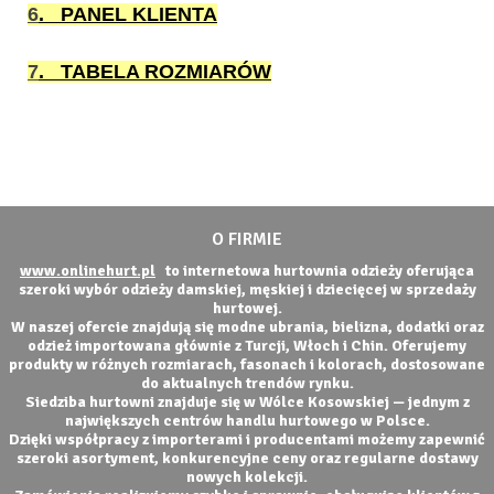
6
. PANEL KLIENTA
7
. TABELA ROZMIARÓW
O FIRMIE
www.onlinehurt.pl
to internetowa hurtownia odzieży oferująca
szeroki wybór odzieży damskiej, męskiej i dziecięcej w sprzedaży
hurtowej.
W naszej ofercie znajdują się modne ubrania, bielizna, dodatki oraz
odzież importowana głównie z Turcji, Włoch i Chin. Oferujemy
produkty w różnych rozmiarach, fasonach i kolorach, dostosowane
do aktualnych trendów rynku.
Siedziba hurtowni znajduje się w Wólce Kosowskiej — jednym z
największych centrów handlu hurtowego w Polsce.
Dzięki współpracy z importerami i producentami możemy zapewnić
szeroki asortyment, konkurencyjne ceny oraz regularne dostawy
nowych kolekcji.