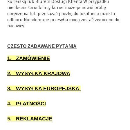
kurierską lub Biurem Obsługi Klienta.W przypadku
nieobecności odbiorcy kurier może ponowić próbę
doręczenia lub przekazać paczkę do lokalnego punktu
odbioru.Nieodebrane przesyłki mogą zostać zwrócone do
nadawcy.
CZĘSTO ZADAWANE PYTANIA
1. ZAMÓWIENIE
2. WYSYŁKA KRAJOWA
3. WYSYŁKA EUROPEJSKA
4
. PŁATNOŚCI
5
. REKLAMACJE