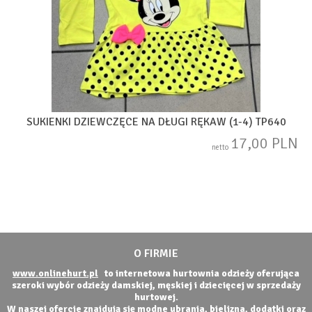
SUKIENKI DZIEWCZĘCE NA DŁUGI RĘKAW (1-4) TP640
17,00 PLN
netto
O FIRMIE
www.onlinehurt.pl
to internetowa hurtownia odzieży oferująca
szeroki wybór odzieży damskiej, męskiej i dziecięcej w sprzedaży
hurtowej.
W naszej ofercie znajdują się modne ubrania, bielizna, dodatki oraz