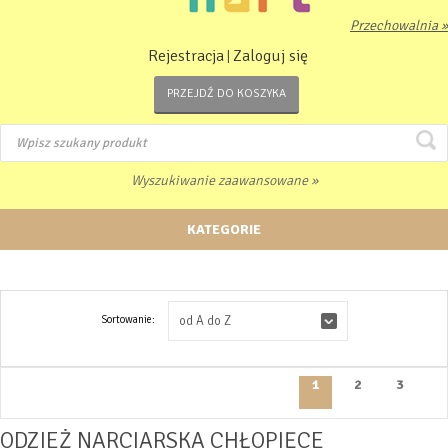
Przechowalnia »
Rejestracja
Zaloguj się
|
PRZEJDŹ DO KOSZYKA
Wyszukiwanie zaawansowane »
KATEGORIE
Sortowanie:
od A do Z
1
2
3
ODZIEŻ NARCIARSKA CHŁOPIĘCE