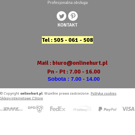
Profesjonalna obsługa
KONTAKT
Tel : 505 - 061 - 508
Mail :
biuro@onlinehurt.pl
Pn - Pt : 7.00 - 16.00
Sobota : 7.00 - 14.00
© Copyright
onlinehurt.pl
. Wszelkie prawa zastrzeżone.
Polityka cookies
Sklepy internetowe CStore