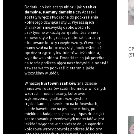
Dodatki do kobiecego ubioru jak
Szaliki
damskie
,
Kominy damskie
czy Apaszki
zostały wręcz stworzone do podkreślenia
kobiecego dzwięku i stylu. Wyrażają ich
charakter i niezwykłą osobowość i to
praktycznie w każdą porę roku. Jesienne i
zimowe style to grubszy materiał, bardziej
stonowane kolory i ciepłe wzory. W wiosnę
mamy szał na kolorowy styl, podkreślenia że
OP
oprócz przyprody kwitnie również kobieta,
(S
wyjątkowa kobieta. Dodatki te są jak perełka
na torcie podkreślająca nasz indywidualny styl i
zawsze warto podkreślić starania jakie
włożyliśmy w ubiór.
W naszej
hurtowni szalików
znajdziecie
mnóstwo rodzajów szali i kominów w różnych
wzorach, modne fasony, kolorowe
wykończenia, gładkie i wzorzyste, z
frędzelkami i paseczkami na końcówkach,
ciepłe bawełniane na jesienne chłody, po
miękko układające się na szyi. Apaszki dzięki
zastosowaniu przewiewnych materiałów jest
lekkie i wygodne w cieplejsze dni, eleganckie i
kolorowe wzory pozwolą podkreślić kolory