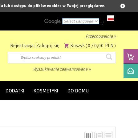
a lub dostępu do plików cookies w Twojej przeglądarce.
/
Przechowalnia »
Powered by
Rejestracja
Zaloguj się
Koszyk
0
0,00 PLN
|
(
/
)
Translate
Wyszukiwanie zaawansowane »
DODATKI
KOSMETYKI
DO DOMU