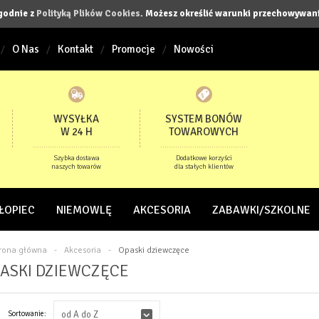
zgodnie z
Polityką Plików Cookies
. Możesz określić warunki przechowywani
O Nas
Kontakt
Promocje
Nowości
WYSYŁKA
SYSTEM BONÓW
W 24 H
TOWAROWYCH
Szybka dostawa
Dodatkowe korzyści
naszych towarów
dla stałych klientów
ŁOPIEC
NIEMOWLĘ
AKCESORIA
ZABAWKI/SZKOLNE
trona główna
-
Akcesoria
-
Opaski dziewczęce
ASKI DZIEWCZĘCE
Sortowanie:
od A do Z