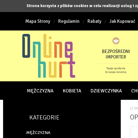
Strona korzysta z plików cookies w celu realizacji usług i 
Mapa Strony
Regulamin
Rabaty
Jak Kupować
BEZPOŚREDNI
IMPORTER
Twoje zaufanie
to nasza renoma
MĘŻCZYZNA
KOBIETA
DZIEWCZYNKA
CH
// S
OP
KATEGORIE
MĘŻCZYZNA