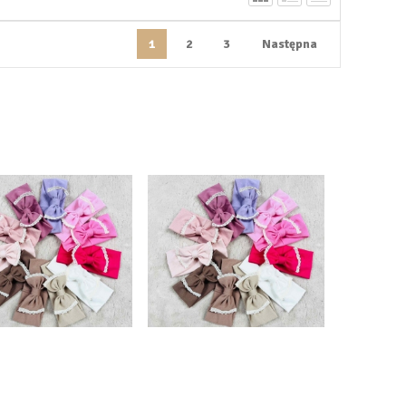
1
2
3
Następna