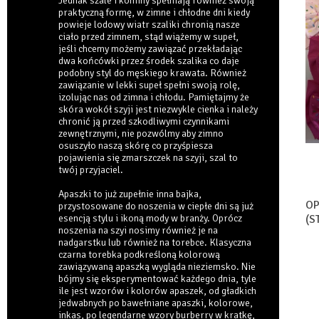
Jednak szale i kominy spełniają również swoją
praktyczną formę, w zimne i chłodne dni kiedy
powieje lodowy wiatr szaliki chronią nasze
ciało przed zimnem, stąd wiążemy w supeł,
jeśli chcemy możemy zawiązać przekładając
dwa końcówki przez środek szalika co daje
podobny styl do męskiego krawata. Również
zawiązanie w lekki supeł spełni swoją rolę,
izolując nas od zimna i chłodu. Pamiętajmy że
skóra wokół szyji jest niezwykle cienka i należy
chronić ją przed szkodliwymi czynnikami
zewnętrznymi, nie pozwólmy aby zimno
osuszyło naszą skórę co przyśpiesza
pojawienia się zmarszczek na szyji, szal to
twój przyjaciel.
Apaszki to już zupełnie inna bajka,
OP
przystosowane do noszenia w ciepłe dni są już
esencją stylu i ikoną mody w branży. Oprócz
(S
noszenia na szyi nosimy również je na
nadgarstku lub również na torebce. Klasyczna
czarna torebka podkreśloną kolorową
zawiązywaną apaszką wygląda nieziemsko. Nie
bójmy się eksperymentować każdego dnia, tyle
ile jest wzorów i kolorów apaszek, od gładkich
jedwabnych po bawełniane apaszki, kolorowe,
inkas, po legendarne wzory burberry w kratkę,