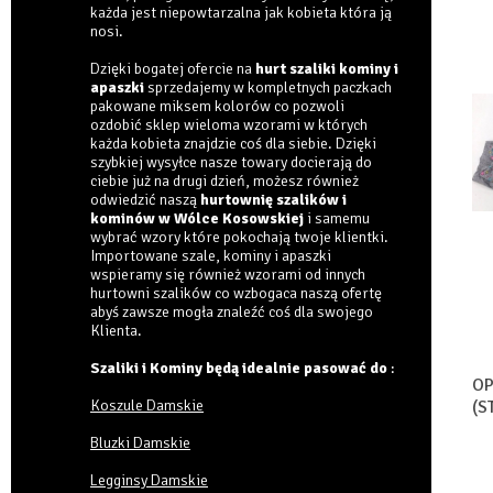
każda jest niepowtarzalna jak kobieta która ją
nosi.
Dzięki bogatej ofercie na
hurt szaliki kominy i
apaszki
sprzedajemy w kompletnych paczkach
pakowane miksem kolorów co pozwoli
ozdobić sklep wieloma wzorami w których
każda kobieta znajdzie coś dla siebie. Dzięki
szybkiej wysyłce nasze towary docierają do
ciebie już na drugi dzień, możesz również
odwiedzić naszą
hurtownię szalików i
kominów w Wólce Kosowskiej
i samemu
wybrać wzory które pokochają twoje klientki.
Importowane szale, kominy i apaszki
wspieramy się również wzorami od innych
hurtowni szalików co wzbogaca naszą ofertę
abyś zawsze mogła znaleźć coś dla swojego
Klienta.
Szaliki i Kominy będą idealnie pasować do
:
OP
Koszule Damskie
(S
Bluzki Damskie
Legginsy Damskie