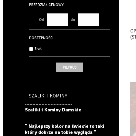
PRZEDZIAŁ CENOWY:
Od
do
OP
(S
DOSTEPNOŚĆ
Brak
SZALIKI I KOMINY
-------------------------------
Szaliki i Kominy Damskie
-------------------------------
" Najlepszy kolor na świecie to taki
który dobrze na tobie wygląda "