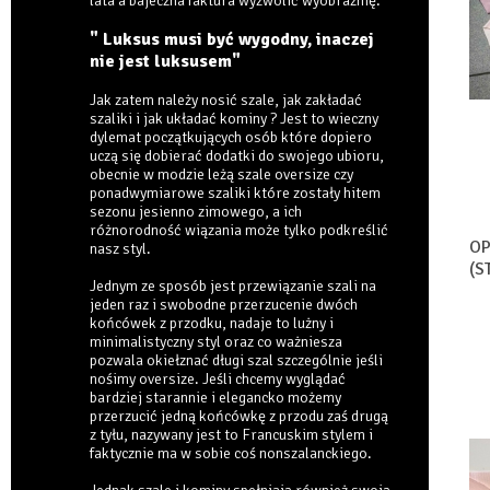
lata a bajeczna faktura wyzwolić wyobraźnię.
" Luksus musi być wygodny, inaczej
nie jest luksusem"
Jak zatem należy nosić szale, jak zakładać
szaliki i jak układać kominy ? Jest to wieczny
dylemat początkujących osób które dopiero
uczą się dobierać dodatki do swojego ubioru,
obecnie w modzie leżą szale oversize czy
ponadwymiarowe szaliki które zostały hitem
sezonu jesienno zimowego, a ich
różnorodność wiązania może tylko podkreślić
OP
nasz styl.
(S
Jednym ze sposób jest przewiązanie szali na
jeden raz i swobodne przerzucenie dwóch
końcówek z przodku, nadaje to lużny i
minimalistyczny styl oraz co ważniesza
pozwala okiełznać długi szal szczególnie jeśli
nośimy oversize. Jeśli chcemy wyglądać
bardziej starannie i elegancko możemy
przerzucić jedną końcówkę z przodu zaś drugą
z tyłu, nazywany jest to Francuskim stylem i
faktycznie ma w sobie coś nonszalanckiego.