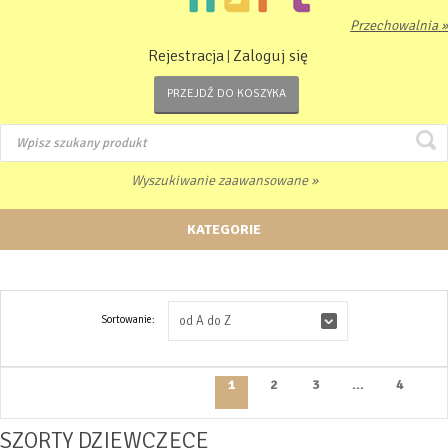
Przechowalnia »
Rejestracja
Zaloguj się
|
PRZEJDŹ DO KOSZYKA
Wyszukiwanie zaawansowane »
KATEGORIE
Sortowanie:
od A do Z
1
2
3
...
4
SZORTY DZIEWCZĘCE