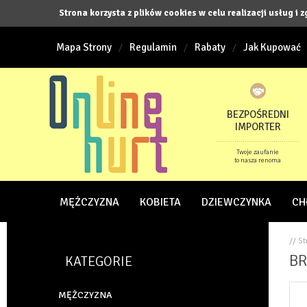
Strona korzysta z plików cookies w celu realizacji usług i 
Mapa Strony
Regulamin
Rabaty
Jak Kupować
BEZPOŚREDNI
IMPORTER
Twoje zaufanie
to nasza renoma
MĘŻCZYZNA
KOBIETA
DZIEWCZYNKA
CH
// S
BR
KATEGORIE
MĘŻCZYZNA