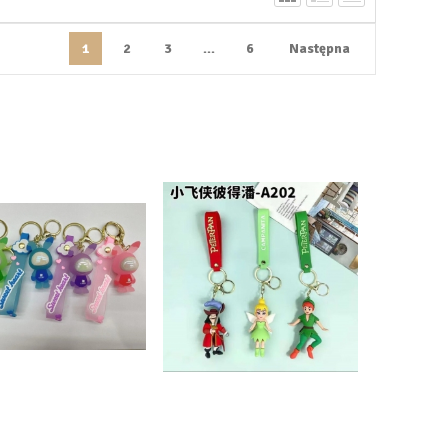
1
2
3
...
6
Następna