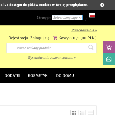
a lub dostępu do plików cookies w Twojej przeglądarce.
/
Przechowalnia »
Powered by
Rejestracja
Zaloguj się
Koszyk
0
0,00 PLN
|
(
/
)
Translate
Wyszukiwanie zaawansowane »
DODATKI
KOSMETYKI
DO DOMU