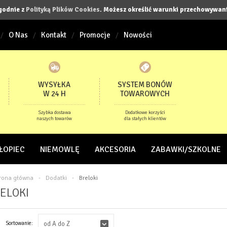
zgodnie z
Polityką Plików Cookies
. Możesz określić warunki przechowywani
O Nas
Kontakt
Promocje
Nowości
WYSYŁKA
SYSTEM BONÓW
W 24 H
TOWAROWYCH
Szybka dostawa
Dodatkowe korzyści
naszych towarów
dla stałych klientów
ŁOPIEC
NIEMOWLĘ
AKCESORIA
ZABAWKI/SZKOLNE
trona główna
-
Dodatki
-
Breloki
ELOKI
Sortowanie:
od A do Z