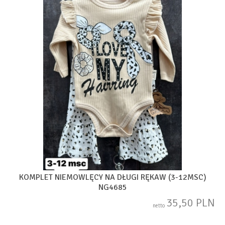
KOMPLET NIEMOWLĘCY NA DŁUGI RĘKAW (3-12MSC)
NG4685
35,50 PLN
netto