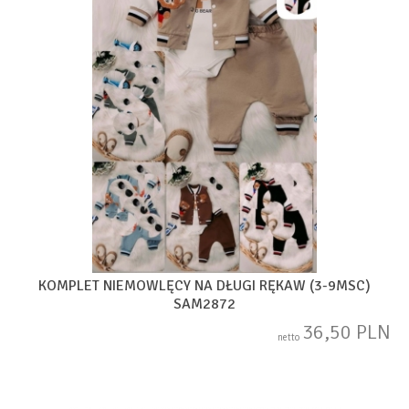
KOMPLET NIEMOWLĘCY NA DŁUGI RĘKAW (3-9MSC)
SAM2872
36,50 PLN
netto