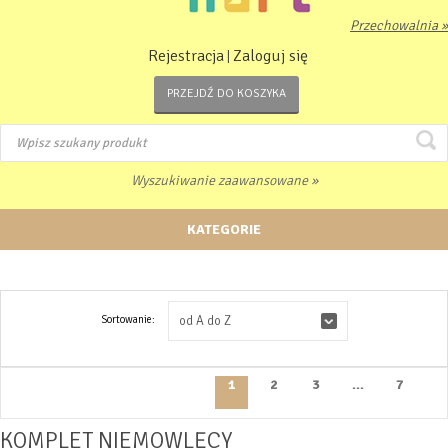
Przechowalnia »
Rejestracja
Zaloguj się
|
PRZEJDŹ DO KOSZYKA
Wyszukiwanie zaawansowane »
KATEGORIE
Sortowanie:
od A do Z
1
2
3
...
7
KOMPLET NIEMOWLĘCY