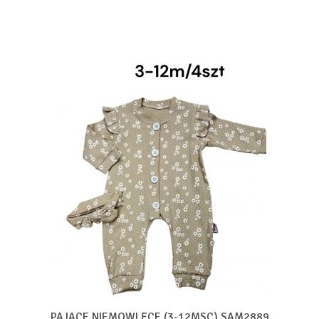
PAJACE NIEMOWLĘCE (3-12MSC) SAM2889