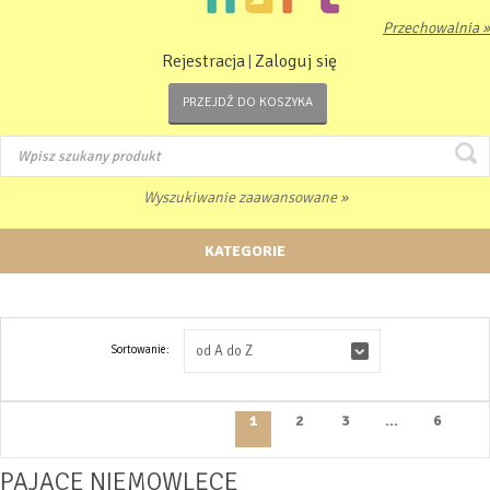
Przechowalnia »
Rejestracja
Zaloguj się
|
PRZEJDŹ DO KOSZYKA
Wyszukiwanie zaawansowane »
KATEGORIE
Sortowanie:
od A do Z
1
2
3
...
6
PAJACE NIEMOWLĘCE