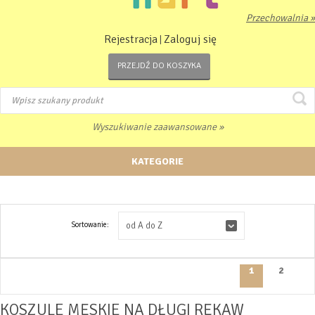
Przechowalnia »
Rejestracja
Zaloguj się
|
PRZEJDŹ DO KOSZYKA
Wyszukiwanie zaawansowane »
KATEGORIE
Sortowanie:
od A do Z
1
2
KOSZULE MĘSKIE NA DŁUGI RĘKAW