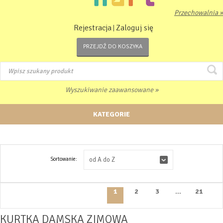
Przechowalnia »
Rejestracja
Zaloguj się
|
PRZEJDŹ DO KOSZYKA
Wyszukiwanie zaawansowane »
KATEGORIE
Sortowanie:
od A do Z
1
2
3
...
21
KURTKA DAMSKA ZIMOWA