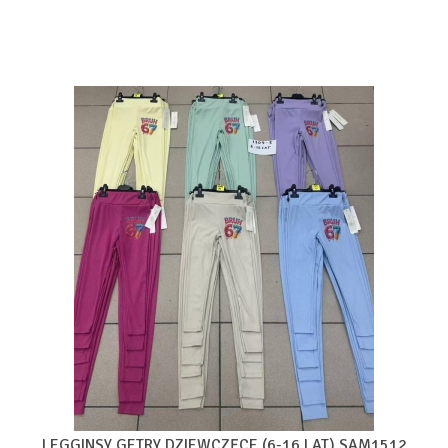
LEGGINSY GETRY DZIEWCZĘCE (6-16 LAT) SAM1512