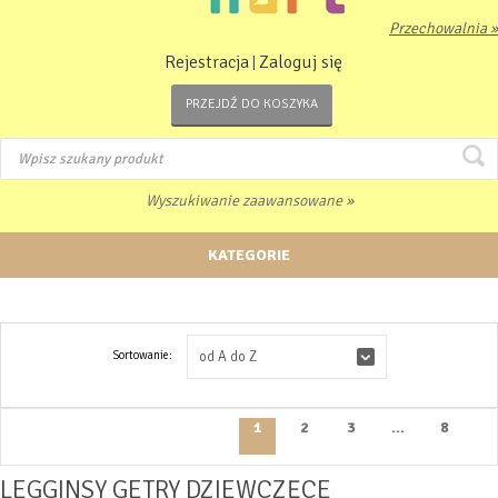
Przechowalnia »
Rejestracja
Zaloguj się
|
PRZEJDŹ DO KOSZYKA
Wyszukiwanie zaawansowane »
KATEGORIE
Sortowanie:
od A do Z
1
2
3
...
8
LEGGINSY GETRY DZIEWCZĘCE