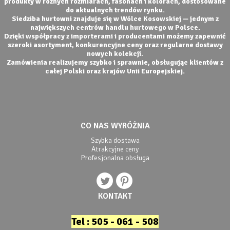
produkty w różnych rozmiarach, fasonach i kolorach, dostosowane
do aktualnych trendów rynku.
Siedziba hurtowni znajduje się w Wólce Kosowskiej — jednym z
największych centrów handlu hurtowego w Polsce.
Dzięki współpracy z importerami i producentami możemy zapewnić
szeroki asortyment, konkurencyjne ceny oraz regularne dostawy
nowych kolekcji.
Zamówienia realizujemy szybko i sprawnie, obsługując klientów z
całej Polski oraz krajów Unii Europejskiej.
CO NAS WYRÓŻNIA
Szybka dostawa
Atrakcyjne ceny
Profesjonalna obsługa
KONTAKT
Tel : 505 - 061 - 508