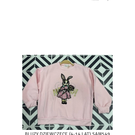
BLUZY DZIEWCZĘCE (4-14 LAT) SAM549