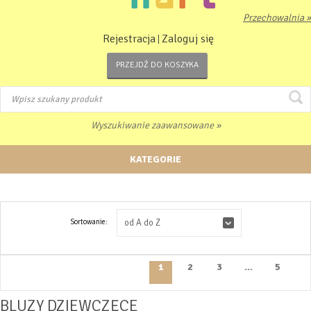
Przechowalnia »
Rejestracja
Zaloguj się
|
PRZEJDŹ DO KOSZYKA
Wyszukiwanie zaawansowane »
KATEGORIE
Sortowanie:
od A do Z
1
2
3
...
5
BLUZY DZIEWCZĘCE