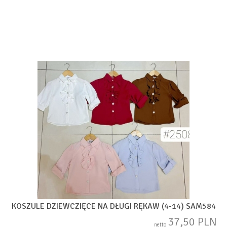
KOSZULE DZIEWCZIĘCE NA DŁUGI RĘKAW (4-14) SAM584
37,50 PLN
netto