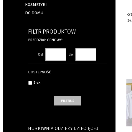
KOSMETYKI
DO DOMU
KO
DŁ
S
FILTR PRODUKTÓW
PRZEDZIAŁ CENOWY:
Od
do
DOSTEPNOŚĆ
Brak
HURTOWNIA ODZIEŻY DZIECIĘCEJ