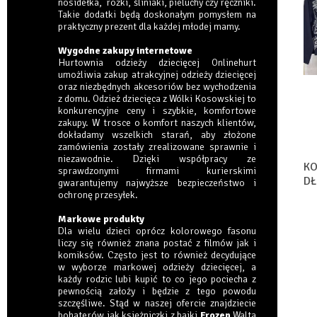
nosidełka, rożki, śliniaki, pieluchy czy ręczniki.
Takie dodatki będą doskonałym pomysłem na
praktyczny prezent dla każdej młodej mamy.
Wygodne zakupy internetowe
Hurtownia odzieży dziecięcej Onlinehurt
umożliwia zakup atrakcyjnej odzieży dziecięcej
oraz niezbędnych akcesoriów bez wychodzenia
z domu. Odzież dziecięca z Wólki Kosowskiej to
konkurencyjne ceny i szybkie, komfortowe
zakupy. W trosce o komfort naszych klientów,
dokładamy wszelkich starań, aby złożone
zamówienia zostały zrealizowane sprawnie i
niezawodnie. Dzięki współpracy ze
KO
sprawdzonymi firmami kurierskimi
DŁ
gwarantujemy najwyższe bezpieczeństwo i
S
ochronę przesyłek.
Markowe produkty
Dla wielu dzieci oprócz kolorowego fasonu
liczy się również znana postać z filmów jak i
komiksów. Często jest to również decydujące
w wyborze markowej odzieży dziecięcej, a
każdy rodzic lubi kupić to co jego pociecha z
pewnością założy i będzie z tego powodu
szczęśliwe. Stąd w naszej ofercie znajdziecie
bohaterów jak księżniczki z bajki
Frozen
Walta