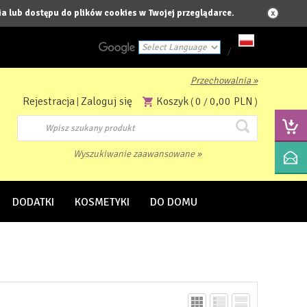
a lub dostępu do plików cookies w Twojej przeglądarce.
/
Przechowalnia »
Powered by
Rejestracja
Zaloguj się
Koszyk
0
0,00 PLN
|
(
/
)
Translate
Wyszukiwanie zaawansowane »
DODATKI
KOSMETYKI
DO DOMU