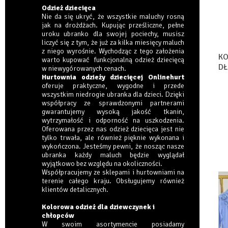
Odzież dziecięca
Nie da się ukryć, że wszystkie maluchy rosną
jak na drożdżach. Kupując prześliczne, pełne
uroku ubranko dla swojej pociechy, musisz
liczyć się z tym, że już za kilka miesięcy maluch
z niego wyrośnie. Wychodząc z tego założenia
KO
warto kupować funkcjonalną odzież dziecięcą
DŁ
w niewygórowanych cenach.
S
Hurtownia odzieży dziecięcej Onlinehurt
oferuje praktyczne, wygodne i przede
wszystkim niedrogie ubranka dla dzieci. Dzięki
współpracy ze sprawdzonymi partnerami
gwarantujemy wysoką jakość tkanin,
wytrzymałość i odporność na uszkodzenia.
Oferowana przez nas odzież dziecięca jest nie
tylko trwała, ale również pięknie wykonana i
wykończona. Jesteśmy pewni, że nosząc nasze
ubranka każdy maluch będzie wyglądał
wyjątkowo bez względu na okoliczności.
Współpracujemy ze sklepami i hurtowniami na
terenie całego kraju. Obsługujemy również
klientów detalicznych.
Kolorowa odzież dla dziewczynek i
chłopców
W swoim asortymencie posiadamy