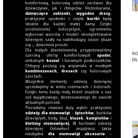
komfortową, kolorową odzież zarówno dla
dziewczynek, jak i chłopców. Różnobarwne,
dziewczęce sukienki
,
wygodne dresy
,
praktyczne spodenki i ciepłe
kurtki
będą
idealne dla każdej małej damy. Dzięki
urozmaiconej kolorystyce, ogromnemu
wyborowi wzorów i modeli skompletowanie
dziecięcej szafy na nadchodzący sezon okaże
się … dziecinnie proste.
Dla małych dżentelmenów przygotowaliśmy
KO
szeroką ofertę komfortowych
spodni
,
DŁ
unikalnych
koszul
i barwnych podkoszulków.
S
Chłopcy poczują się wspaniale w modnych
kombinezonach
,
dresach
czy kolorowych
szortach.
Wszystkie elementy odzieży dziecięcej
sprzedajemy w wielu rozmiarach i kolorach.
Dzięki temu każdy mały klient znajdzie u nas
coś wyjątkowego, dostosowanego do swoich
aktualnych potrzeb.
Posiadamy również duży wybór praktycznej
odzieży dla niemowląt
–
śpiochów
, bucików
dziecięcych, body, bluz,
bluzek
,
kompletów
i
bielizny niemowlęcej
. W hurtowni odzieży
dziecięcej Onlinehurt znajdziesz także
niezbędne
dla niemowląt akcesoria
–