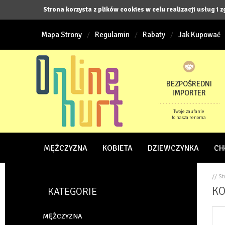
Strona korzysta z plików cookies w celu realizacji usług i 
Mapa Strony
Regulamin
Rabaty
Jak Kupować
BEZPOŚREDNI
IMPORTER
Twoje zaufanie
to nasza renoma
MĘŻCZYZNA
KOBIETA
DZIEWCZYNKA
CH
// S
KO
KATEGORIE
MĘŻCZYZNA