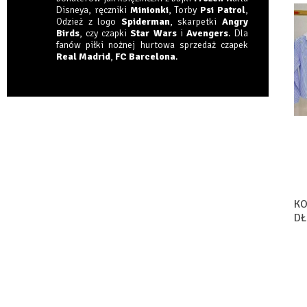
Disneya, ręczniki
Minionki
, Torby
Psi Patrol
,
Odzież z logo
Spiderman
, skarpetki
Angry
Birds
, czy czapki
Star Wars
i
Avengers
. Dla
fanów piłki nożnej hurtowa sprzedaż czapek
Real Madrid
,
FC Barcelona
.
KO
DŁ
S