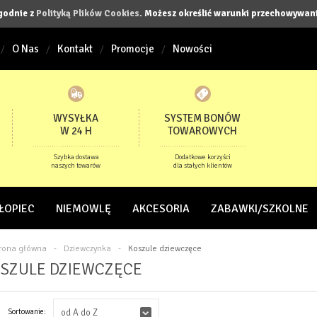
zgodnie z
Polityką Plików Cookies
. Możesz określić warunki przechowywani
O Nas
Kontakt
Promocje
Nowości
WYSYŁKA
SYSTEM BONÓW
W 24 H
TOWAROWYCH
Szybka dostawa
Dodatkowe korzyści
naszych towarów
dla stałych klientów
ŁOPIEC
NIEMOWLĘ
AKCESORIA
ZABAWKI/SZKOLNE
trona główna
-
Dziewczynka
-
Koszule dziewczęce
SZULE DZIEWCZĘCE
Sortowanie:
od A do Z