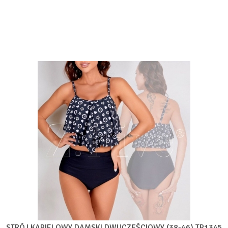
STRÓJ KĄPIELOWY DAMSKI DWUCZĘŚCIOWY (38-46) TP1345