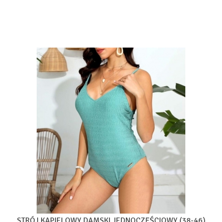
STRÓJ KĄPIELOWY DAMSKI JEDNOCZĘŚCIOWY (38-46)