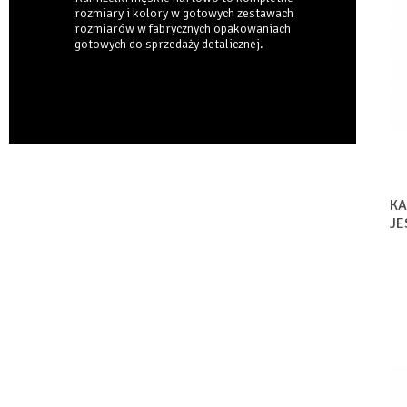
rozmiary i kolory w gotowych zestawach
rozmiarów w fabrycznych opakowaniach
gotowych do sprzedaży detalicznej.
KA
JE