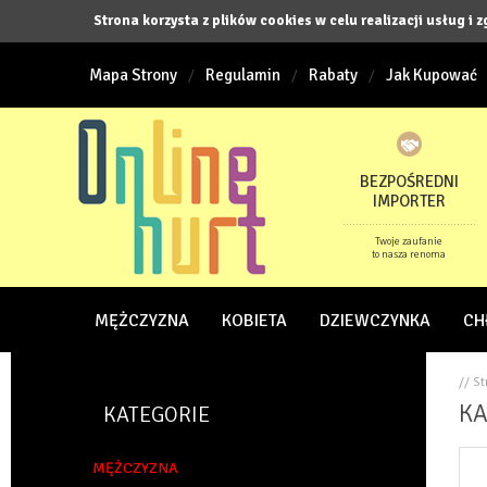
Strona korzysta z plików cookies w celu realizacji usług i 
Mapa Strony
Regulamin
Rabaty
Jak Kupować
BEZPOŚREDNI
IMPORTER
Twoje zaufanie
to nasza renoma
MĘŻCZYZNA
KOBIETA
DZIEWCZYNKA
CH
// S
KA
KATEGORIE
MĘŻCZYZNA