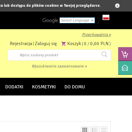
a lub dostępu do plików cookies w Twojej przeglądarce.
/
Przechowalnia »
Powered by
Rejestracja
Zaloguj się
Koszyk
0
0,00 PLN
|
(
/
)
Translate
Wyszukiwanie zaawansowane »
DODATKI
KOSMETYKI
DO DOMU