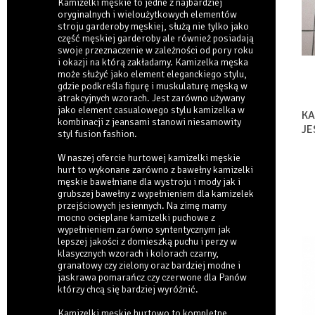
Kamizelki męskie to jedne z najbardziej
oryginalnych i wieloużytkowych elementów
stroju garderoby męskiej, służą nie tylko jako
część męskiej garderoby ale również posiadają
swoje przeznaczenie w zależności od pory roku
i okazji na którą zakładamy. Kamizelka męska
może służyć jako element eleganckiego stylu,
gdzie podkreśla figurę i muskulaturę męską w
atrakcyjnych wzorach. Jest zarówno używany
jako element casualowego stylu kamizelka w
KA
kombinacji z jeansami stanowi niesamowity
JE
styl fusion fashion.
W naszej ofercie hurtowej kamizelki męskie
hurt to wykonane zarówno z bawełny kamizelki
męskie bawełniane dla wystroju i mody jak i
grubszej bawełny z wypełnieniem dla kamizelek
przejściowych jesiennych. Na zimę mamy
mocno ocieplane kamizelki puchowe z
wypełnieniem zarówno syntentycznym jak
lepszej jakości z domieszką puchu i perzy w
klasycznych wzorach i kolorach czarny,
granatowy czy zielony oraz bardziej modne i
jaskrawa pomarańcz czy czerwone dla Panów
którzy chcą się bardziej wyróżnić.
Kamizelki męskie hurtowo to kompletne