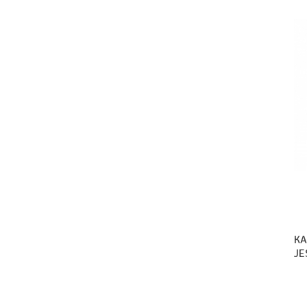
KA
JE