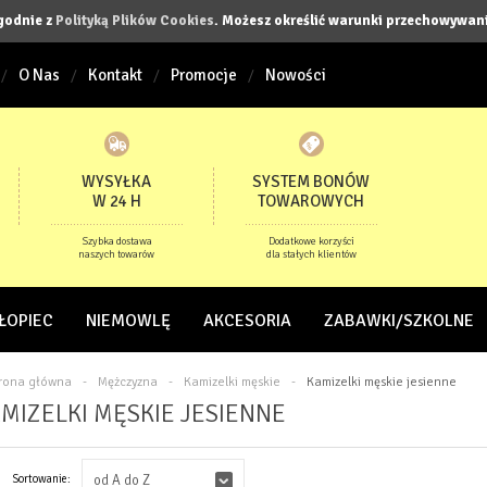
zgodnie z
Polityką Plików Cookies
. Możesz określić warunki przechowywani
O Nas
Kontakt
Promocje
Nowości
WYSYŁKA
SYSTEM BONÓW
W 24 H
TOWAROWYCH
Szybka dostawa
Dodatkowe korzyści
naszych towarów
dla stałych klientów
ŁOPIEC
NIEMOWLĘ
AKCESORIA
ZABAWKI/SZKOLNE
trona główna
-
Mężczyzna
-
Kamizelki męskie
-
Kamizelki męskie jesienne
MIZELKI MĘSKIE JESIENNE
Sortowanie:
od A do Z