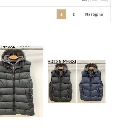
1
2
Następna