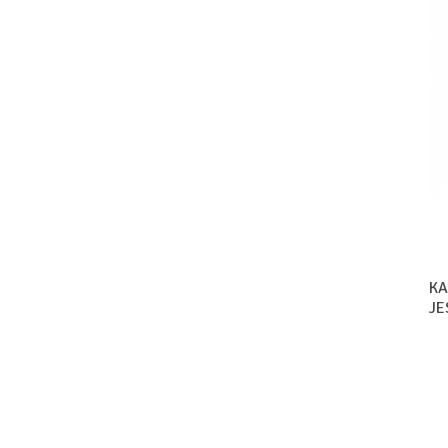
KA
JE