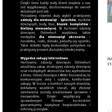
Dzięki temu każdy mały klient znajdzie u nas
coś wyjątkowego, dostosowanego do swoich
aktualnych potrzeb.
Posiadamy również duży wybór praktycznej
odzieży dla niemowląt
–
śpiochów
, bucików
dziecięcych, body, bluz,
bluzek
,
kompletów
i
bielizny niemowlęcej
. W hurtowni odzieży
dziecięcej Onlinehurt znajdziesz także
niezbędne
dla niemowląt akcesoria
–
nosidełka, rożki, śliniaki, pieluchy czy ręczniki.
Takie dodatki będą doskonałym pomysłem na
praktyczny prezent dla każdej młodej mamy.
Wygodne zakupy internetowe
MA
Hurtownia odzieży dziecięcej Onlinehurt
15
umożliwia zakup atrakcyjnej odzieży dziecięcej
oraz niezbędnych akcesoriów bez wychodzenia
z domu. Odzież dziecięca z Wólki Kosowskiej to
konkurencyjne ceny i szybkie, komfortowe
zakupy. W trosce o komfort naszych klientów,
dokładamy wszelkich starań, aby złożone
zamówienia zostały zrealizowane sprawnie i
niezawodnie. Dzięki współpracy ze
sprawdzonymi firmami kurierskimi
gwarantujemy najwyższe bezpieczeństwo i
ochronę przesyłek.