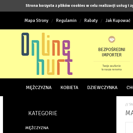
Strona korzysta z plików cookies w celu realizacji usług i 
Mapa Strony
Regulamin
Rabaty
Jak Kupować
BEZPOŚREDNI
IMPORTER
Twoje zaufanie
to nasza renoma
MĘŻCZYZNA
KOBIETA
DZIEWCZYNKA
CH
// S
MA
KATEGORIE
MĘŻCZYZNA