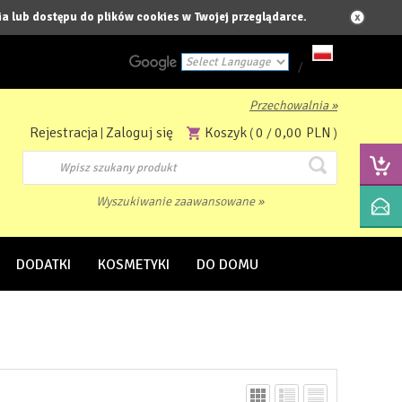
a lub dostępu do plików cookies w Twojej przeglądarce.
/
Przechowalnia »
Powered by
Rejestracja
Zaloguj się
Koszyk
0
0,00 PLN
|
(
/
)
Translate
Wyszukiwanie zaawansowane »
DODATKI
KOSMETYKI
DO DOMU