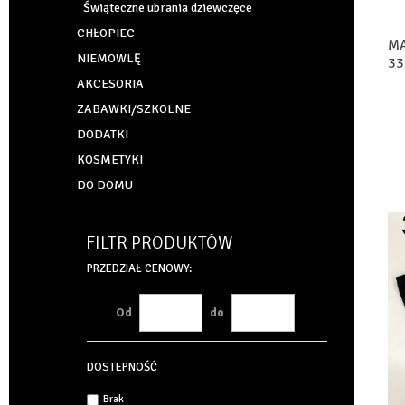
Świąteczne ubrania dziewczęce
CHŁOPIEC
MA
NIEMOWLĘ
33
AKCESORIA
ZABAWKI/SZKOLNE
DODATKI
KOSMETYKI
DO DOMU
FILTR PRODUKTÓW
PRZEDZIAŁ CENOWY:
Od
do
DOSTEPNOŚĆ
Brak