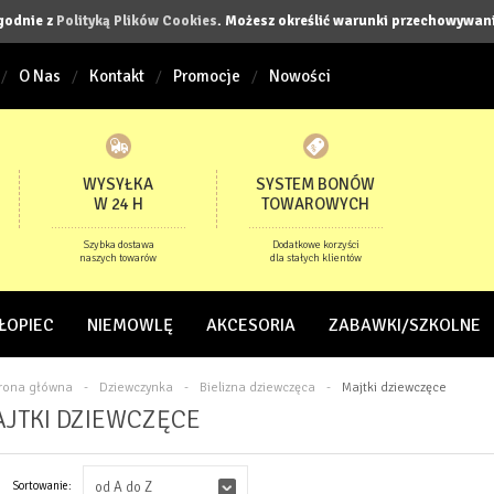
zgodnie z
Polityką Plików Cookies
. Możesz określić warunki przechowywani
O Nas
Kontakt
Promocje
Nowości
WYSYŁKA
SYSTEM BONÓW
W 24 H
TOWAROWYCH
Szybka dostawa
Dodatkowe korzyści
naszych towarów
dla stałych klientów
ŁOPIEC
NIEMOWLĘ
AKCESORIA
ZABAWKI/SZKOLNE
trona główna
-
Dziewczynka
-
Bielizna dziewczęca
-
Majtki dziewczęce
JTKI DZIEWCZĘCE
Sortowanie:
od A do Z