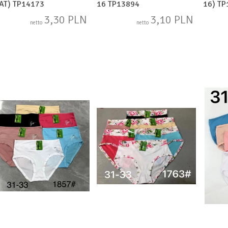
AT) TP14173
16 TP13894
16) T
3,30 PLN
3,10 PLN
netto
netto