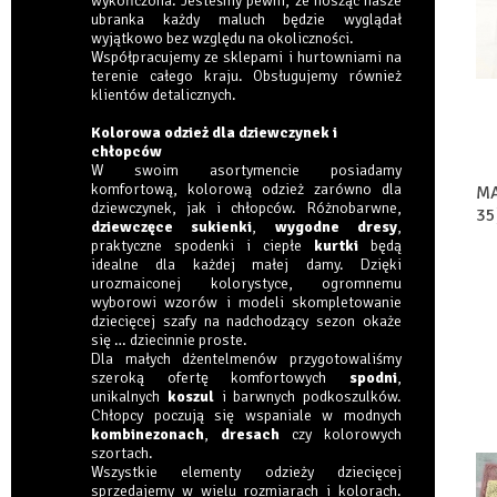
wykończona. Jesteśmy pewni, że nosząc nasze
ubranka każdy maluch będzie wyglądał
wyjątkowo bez względu na okoliczności.
Współpracujemy ze sklepami i hurtowniami na
terenie całego kraju. Obsługujemy również
klientów detalicznych.
Kolorowa odzież dla dziewczynek i
chłopców
W swoim asortymencie posiadamy
komfortową, kolorową odzież zarówno dla
MA
dziewczynek, jak i chłopców. Różnobarwne,
35
dziewczęce sukienki
,
wygodne dresy
,
praktyczne spodenki i ciepłe
kurtki
będą
idealne dla każdej małej damy. Dzięki
urozmaiconej kolorystyce, ogromnemu
wyborowi wzorów i modeli skompletowanie
dziecięcej szafy na nadchodzący sezon okaże
się … dziecinnie proste.
Dla małych dżentelmenów przygotowaliśmy
szeroką ofertę komfortowych
spodni
,
unikalnych
koszul
i barwnych podkoszulków.
Chłopcy poczują się wspaniale w modnych
kombinezonach
,
dresach
czy kolorowych
szortach.
Wszystkie elementy odzieży dziecięcej
sprzedajemy w wielu rozmiarach i kolorach.