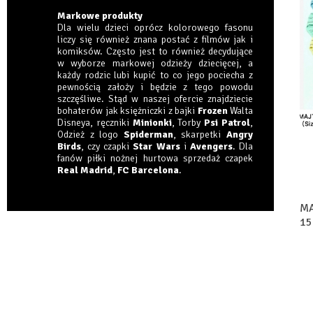
Markowe produkty
Dla wielu dzieci oprócz kolorowego fasonu
liczy się również znana postać z filmów jak i
komiksów. Często jest to również decydujące
w wyborze markowej odzieży dziecięcej, a
każdy rodzic lubi kupić to co jego pociecha z
pewnością założy i będzie z tego powodu
szczęśliwe. Stąd w naszej ofercie znajdziecie
bohaterów jak księżniczki z bajki
Frozen
Walta
Disneya, ręczniki
Minionki
, Torby
Psi Patrol
,
Odzież z logo
Spiderman
, skarpetki
Angry
Birds
, czy czapki
Star Wars
i
Avengers
. Dla
fanów piłki nożnej hurtowa sprzedaż czapek
Real Madrid
,
FC Barcelona
.
MA
15