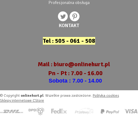
Profesjonalna obsługa
KONTAKT
Tel : 505 - 061 - 508
Mail :
biuro@onlinehurt.pl
Pn - Pt : 7.00 - 16.00
Sobota : 7.00 - 14.00
© Copyright
onlinehurt.pl
. Wszelkie prawa zastrzeżone.
Polityka cookies
Sklepy internetowe CStore