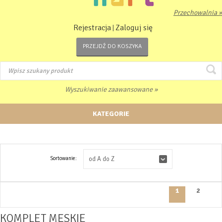
Przechowalnia »
Rejestracja
Zaloguj się
|
PRZEJDŹ DO KOSZYKA
Wyszukiwanie zaawansowane »
KATEGORIE
Sortowanie:
od A do Z
1
2
KOMPLET MĘSKIE