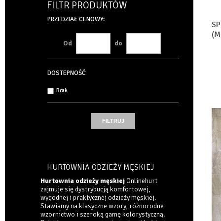
FILTR PRODUKTÓW
PRZEDZIAŁ CENOWY:
SP
(M
Od
do
DOSTEPNOŚĆ
Brak
HURTOWNIA ODZIEŻY MĘSKIEJ
Hurtownia odzieży męskiej
Onlinehurt
zajmuje się dystrybucją komfortowej,
wygodnej i praktycznej odzieży męskiej.
Stawiamy na klasyczne wzory, różnorodne
wzornictwo i szeroką gamę kolorystyczną.