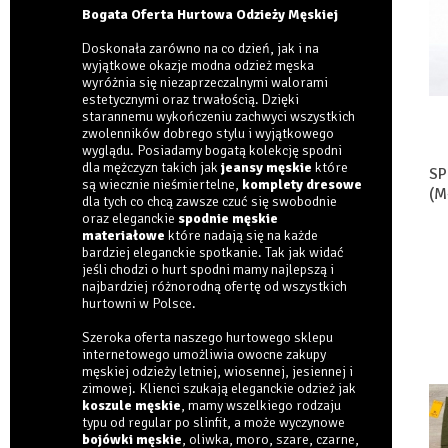
Bogata Oferta Hurtowa Odzieży Męskiej
Doskonała zarówno na co dzień, jak i na
wyjątkowe okazje modna odzież męska
wyróżnia się niezaprzeczalnymi walorami
estetycznymi oraz trwałością. Dzięki
starannemu wykończeniu zachwyci wszystkich
zwolenników dobrego stylu i wyjątkowego
wyglądu. Posiadamy bogatą kolekcję spodni
dla mężczyzn takich jak
jeansy męskie
które
SP
są wiecznie nieśmiertelne,
komplety dresowe
(M
dla tych co chcą zawsze czuć się swobodnie
oraz eleganckie
spodnie męskie
materiałowe
które nadają się na każde
bardziej eleganckie spotkanie. Tak jak widać
jeśli chodzi o hurt spodni mamy najlepszą i
najbardziej różnorodną ofertę od wszystkich
hurtowni w Polsce.
Szeroka oferta naszego hurtowego sklepu
internetowego umożliwia owocne zakupy
męskiej odzieży letniej, wiosennej, jesiennej i
zimowej. Klienci szukają eleganckie odzież jak
koszule męskie
, mamy wszelkiego rodzaju
typu od regular po slinfit, a może wyczynowe
bojówki męskie
, oliwka, moro, szare, czarne,