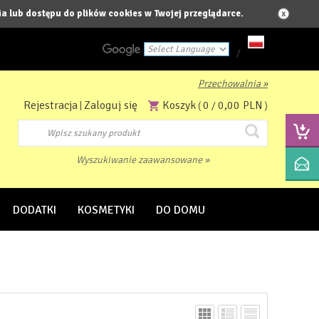
a lub dostępu do plików cookies w Twojej przeglądarce.
/
Przechowalnia »
Powered by
Rejestracja
Zaloguj się
Koszyk
0
0,00 PLN
|
(
/
)
Translate
Wyszukiwanie zaawansowane »
DODATKI
KOSMETYKI
DO DOMU