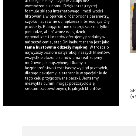
atrakcyjne ceny i szybkie zakupy bez
wychodzenia z domu. Dzięki przejrzystej
formule sklepu internetowego i możliwości
filtrowania w oparciu o różnorodne parametry,
szybko i sprawnie odnajdziesz interesujące Cię
produkty. Kupując online oszczędzasz nie tylko
pieniądze, ale również czas, dzięki
optymalizacji kosztów oferujemy produkty w
najtaszej cenie, stąd Onlinehurt znana jest jako
tania hurtownia odzieży męskiej
. W trosce o
najwyższy poziom satysfakcji naszych klientów,
wszystkie złożone zamówienia realizujemy
możliwie jak najszybciej. Dbamy o
bezpieczeństwo i estetyczny wygląd przesyłek,
dlatego pakujemy je starannie w specjalnie do
tego celu przygotowane paczki. Jesteśmy
niezwykle dumni, mogąc poszczycić się
setkami zadowolonych, lojalnych klientów.
SP
(4