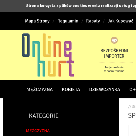
Strona korzysta z plików cookies w celu realizacji usług i 
Mapa Strony
Regulamin
Rabaty
Jak Kupować
BEZPOŚREDNI
IMPORTER
Twoje zaufanie
to nasza renoma
MĘŻCZYZNA
KOBIETA
DZIEWCZYNKA
CH
// S
SP
KATEGORIE
MĘŻCZYZNA