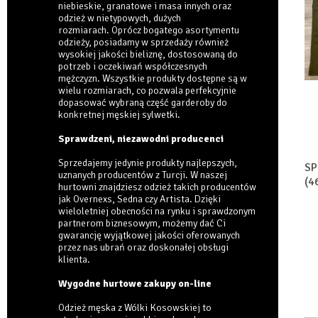
niebieskie, granatowe i masa innych oraz
odzież w nietypowych, dużych
rozmiarach. Oprócz bogatego asortymentu
odzieży, posiadamy w sprzedaży również
wysokiej jakości bieliznę, dostosowaną do
potrzeb i oczekiwań współczesnych
mężczyzn. Wszystkie produkty dostępne są w
wielu rozmiarach, co pozwala perfekcyjnie
dopasować wybraną część garderoby do
konkretnej męskiej sylwetki.
Sprawdzeni, niezawodni producenci
Sprzedajemy jedynie produkty najlepszych,
SP
uznanych producentów z Turcji. W naszej
(4
hurtowni znajdziesz odzież takich producentów
jak Overnexs, Sedna czy Artista. Dzięki
wieloletniej obecności na rynku i sprawdzonym
partnerom biznesowym, możemy dać Ci
gwarancję wyjątkowej jakości oferowanych
przez nas ubrań oraz doskonałej obsługi
klienta.
Wygodne hurtowe zakupy on-line
Odzież męska z Wólki Kosowskiej to