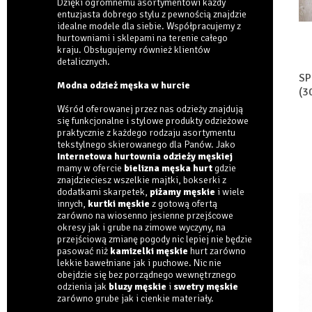
Dzięki ogromnemu asortymentowi każdy
entuzjasta dobrego stylu z pewnością znajdzie
idealne modele dla siebie. Współpracujemy z
hurtowniami i sklepami na terenie całego
kraju. Obsługujemy również klientów
detalicznych.
SP
Modna odzież męska w hurcie
(3
Wśród oferowanej przez nas odzieży znajdują
się funkcjonalne i stylowe produkty odzieżowe
praktycznie z każdego rodzaju asortymentu
tekstylnego skierowanego dla Panów. Jako
Internetowa hurtownia odzieży męskiej
mamy w ofercie
bielizna męska hurt
gdzie
znajdzieciesz wszelkie majtki, bokserki z
dodatkami skarpetek,
piżamy męskie
i wiele
innych,
kurtki męskie
z gotową ofertą
zarówno na wiosenno jesienne przejścowe
okresy jak i grube na zimowe wyczyny, na
przejściową zmianę pogody nic lepiej nie będzie
pasować niż
kamizelki męskie
hurt zarówno
lekkie bawełniane jak i puchowe. Nic nie
obejdzie się bez porządnego wewnętrznego
odzienia jak
bluzy męskie
i
swetry męskie
zarówno grube jak i cienkie materiały.