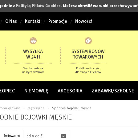
zgodnie z
Polityką Plików Cookies
. Możesz określić warunki przechowywani
O Nas
Kontakt
Promocje
Nowości
WYSYŁKA
SYSTEM BONÓW
W 24 H
TOWAROWYCH
Szybka dostawa
Dodatkowe korzyści
naszych towarów
dla stałych klientów
ŁOPIEC
NIEMOWLĘ
AKCESORIA
ZABAWKI/SZKOLNE
trona główna
-
Mężczyzna
-
Spodnie bojówki męskie
ODNIE BOJÓWKI MĘSKIE
Sortowanie:
od A do Z