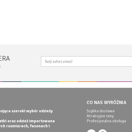
ERA
ą
CO NAS WYRÓŻNIA
ująca szeroki wybór odzieży
Szybka dostawa
Atrakcyjne ceny
datki oraz odzież importowana
Profesjonalna obsługa
ych rozmiarach, fasonach i