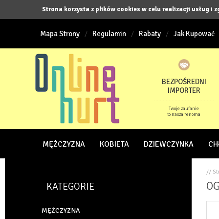
Strona korzysta z plików cookies w celu realizacji usług i 
Mapa Strony
Regulamin
Rabaty
Jak Kupować
BEZPOŚREDNI
IMPORTER
Twoje zaufanie
to nasza renoma
MĘŻCZYZNA
KOBIETA
DZIEWCZYNKA
CH
// S
OG
KATEGORIE
MĘŻCZYZNA