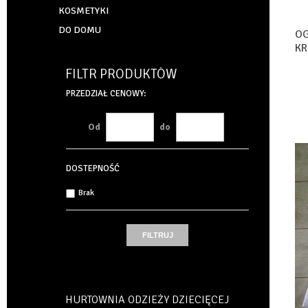
KOSMETYKI
DO DOMU
OG
KR
FILTR PRODUKTÓW
PRZEDZIAŁ CENOWY:
Od
do
DOSTEPNOŚĆ
Brak
HURTOWNIA ODZIEŻY DZIECIĘCEJ