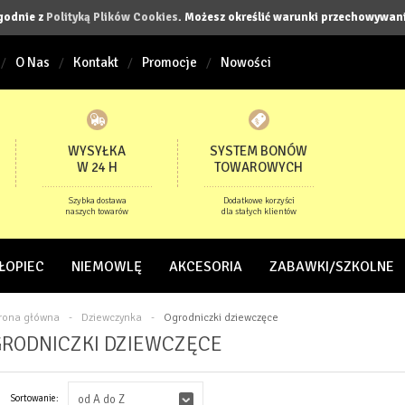
zgodnie z
Polityką Plików Cookies
. Możesz określić warunki przechowywani
O Nas
Kontakt
Promocje
Nowości
WYSYŁKA
SYSTEM BONÓW
W 24 H
TOWAROWYCH
Szybka dostawa
Dodatkowe korzyści
naszych towarów
dla stałych klientów
ŁOPIEC
NIEMOWLĘ
AKCESORIA
ZABAWKI/SZKOLNE
trona główna
-
Dziewczynka
-
Ogrodniczki dziewczęce
RODNICZKI DZIEWCZĘCE
Sortowanie:
od A do Z