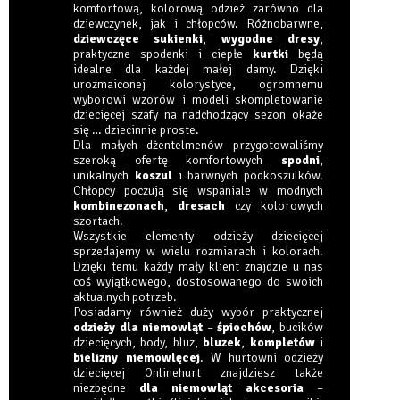
komfortową, kolorową odzież zarówno dla
dziewczynek, jak i chłopców. Różnobarwne,
dziewczęce sukienki
,
wygodne dresy
,
praktyczne spodenki i ciepłe
kurtki
będą
idealne dla każdej małej damy. Dzięki
urozmaiconej kolorystyce, ogromnemu
wyborowi wzorów i modeli skompletowanie
dziecięcej szafy na nadchodzący sezon okaże
się … dziecinnie proste.
Dla małych dżentelmenów przygotowaliśmy
szeroką ofertę komfortowych
spodni
,
unikalnych
koszul
i barwnych podkoszulków.
Chłopcy poczują się wspaniale w modnych
kombinezonach
,
dresach
czy kolorowych
szortach.
Wszystkie elementy odzieży dziecięcej
sprzedajemy w wielu rozmiarach i kolorach.
Dzięki temu każdy mały klient znajdzie u nas
coś wyjątkowego, dostosowanego do swoich
aktualnych potrzeb.
Posiadamy również duży wybór praktycznej
odzieży dla niemowląt
–
śpiochów
, bucików
dziecięcych, body, bluz,
bluzek
,
kompletów
i
bielizny niemowlęcej
. W hurtowni odzieży
dziecięcej Onlinehurt znajdziesz także
niezbędne
dla niemowląt akcesoria
–