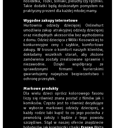
nosidełka, rożki, śliniaki, pieluchy czy ręczniki.
Takie dodatki będą doskonałym pomysłem na
praktyczny prezent dla każdej młodej mamy.
Wygodne zakupy internetowe
Hurtownia odzieży dziecięcej Onlinehurt
umożliwia zakup atrakcyjnej odzieży dziecięcej
oraz niezbędnych akcesoriów bez wychodzenia
z domu. Odzież dziecięca z Wólki Kosowskiej to
konkurencyjne ceny i szybkie, komfortowe
zakupy. W trosce o komfort naszych klientów,
dokładamy wszelkich starań, aby złożone
zamówienia zostały zrealizowane sprawnie i
niezawodnie. Dzięki współpracy ze
sprawdzonymi firmami kurierskimi
gwarantujemy najwyższe bezpieczeństwo i
ochronę przesyłek.
Markowe produkty
Dla wielu dzieci oprócz kolorowego fasonu
liczy się również znana postać z filmów jak i
komiksów. Często jest to również decydujące
w wyborze markowej odzieży dziecięcej, a
każdy rodzic lubi kupić to co jego pociecha z
pewnością założy i będzie z tego powodu
szczęśliwe. Stąd w naszej ofercie znajdziecie
bohaterów jak księżniczki z bajki
Frozen
Walta