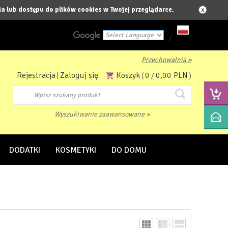
a lub dostępu do plików cookies w Twojej przeglądarce.
/
Przechowalnia »
Powered by
Rejestracja
Zaloguj się
Koszyk
0
0,00 PLN
|
(
/
)
Translate
Wyszukiwanie zaawansowane »
DODATKI
KOSMETYKI
DO DOMU