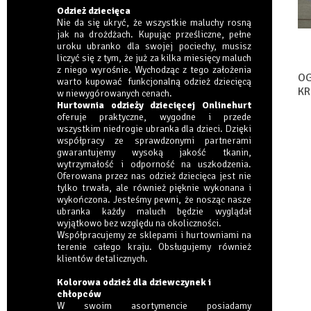
Odzież dziecięca
Nie da się ukryć, że wszystkie maluchy rosną
jak na drożdżach. Kupując prześliczne, pełne
uroku ubranko dla swojej pociechy, musisz
liczyć się z tym, że już za kilka miesięcy maluch
z niego wyrośnie. Wychodząc z tego założenia
OG
warto kupować funkcjonalną odzież dziecięcą
KR
w niewygórowanych cenach.
Hurtownia odzieży dziecięcej Onlinehurt
oferuje praktyczne, wygodne i przede
wszystkim niedrogie ubranka dla dzieci. Dzięki
współpracy ze sprawdzonymi partnerami
gwarantujemy wysoką jakość tkanin,
wytrzymałość i odporność na uszkodzenia.
Oferowana przez nas odzież dziecięca jest nie
tylko trwała, ale również pięknie wykonana i
wykończona. Jesteśmy pewni, że nosząc nasze
ubranka każdy maluch będzie wyglądał
wyjątkowo bez względu na okoliczności.
Współpracujemy ze sklepami i hurtowniami na
terenie całego kraju. Obsługujemy również
klientów detalicznych.
Kolorowa odzież dla dziewczynek i
chłopców
W swoim asortymencie posiadamy