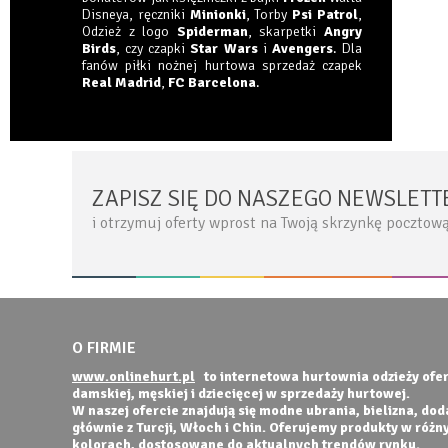
Disneya, ręczniki
Minionki
, Torby
Psi Patrol
,
Odzież z logo
Spiderman
, skarpetki
Angry
Birds
, czy czapki
Star Wars
i
Avengers
. Dla
fanów piłki nożnej hurtowa sprzedaż czapek
Real Madrid
,
FC Barcelona
.
ZAPISZ SIĘ DO NASZEGO NEWSLETT
i otrzymuj oferty wprost na Twoją skrzynkę pocztow
O FIRMIE
www.onlinehurt.pl
to internetowa hurtownia odzieży ofer
damskiej, męskiej i dziecięcej w sprzedaży hurtowej.
W naszej ofercie znajdują się modne ubrania, bielizna, do
głównie z Turcji, Włoch i Chin. Oferujemy produkty w różn
kolorach, dostosowane do aktualnych trendów rynku.