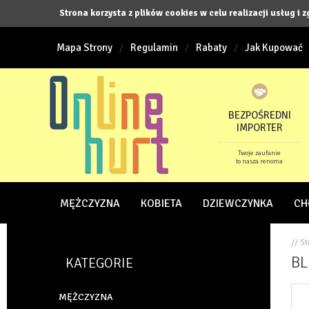
Strona korzysta z plików cookies w celu realizacji usług i 
Mapa Strony
Regulamin
Rabaty
Jak Kupować
BEZPOŚREDNI
IMPORTER
Twoje zaufanie
to nasza renoma
MĘŻCZYZNA
KOBIETA
DZIEWCZYNKA
CH
// S
BL
KATEGORIE
MĘŻCZYZNA