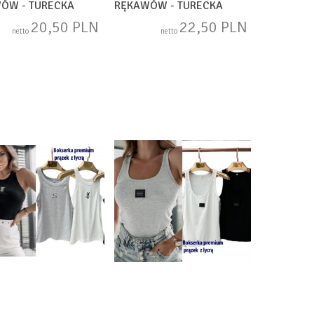
ÓW - TURECKA
RĘKAWÓW - TURECKA
DARD) DH17361
(STANDARD) DH17362
20,50 PLN
22,50 PLN
netto
netto