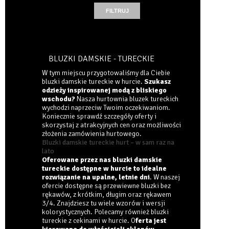
BLUZKI DAMSKIE - TURECKIE
W tym miejscu przygotowaliśmy dla Ciebie
bluzki damskie tureckie w hurcie.
Szukasz
odzieży inspirowanej modą z bliskiego
wschodu?
Nasza hurtownia bluzek tureckich
wychodzi naprzeciw Twoim oczekiwaniom.
Koniecznie sprawdź szczegóły oferty i
skorzystaj z atrakcyjnych cen oraz możliwości
złożenia zamówienia hurtowego.
Bluzki damskie tureckie hurt – w sam raz na
lato
Oferowane przez nas bluzki damskie
tureckie dostępne w hurcie to idealne
rozwiązanie na upalne, letnie dni
. W naszej
ofercie dostępne są przewiewne bluzki bez
rękawów, z krótkim, długim oraz rękawem
3/4. Znajdziesz tu wiele wzorów i wersji
kolorystycznych. Polecamy również bluzki
tureckie z cekinami w hurcie. O
ferta jest