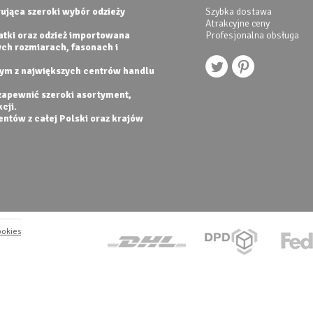
ująca szeroki wybór odzieży
Szybka dostawa
Atrakcyjne ceny
datki oraz odzież importowana
Profesjonalna obsługa
ych rozmiarach, fasonach i
nym z największych centrów handlu
zapewnić szeroki asortyment,
cji.
entów z całej Polski oraz krajów
ookies