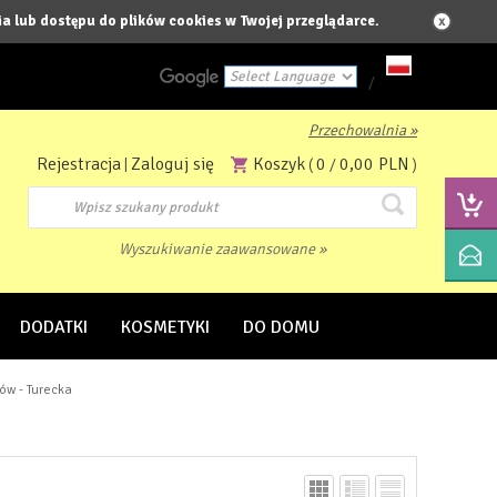
a lub dostępu do plików cookies w Twojej przeglądarce.
/
Przechowalnia »
Powered by
Rejestracja
Zaloguj się
Koszyk
0
0,00 PLN
|
(
/
)
Translate
Wyszukiwanie zaawansowane »
DODATKI
KOSMETYKI
DO DOMU
ów - Turecka