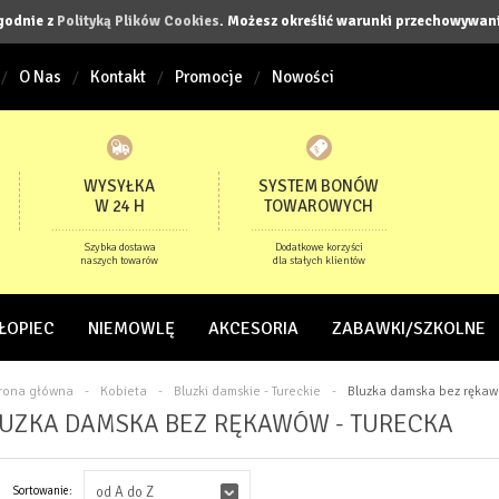
zgodnie z
Polityką Plików Cookies
. Możesz określić warunki przechowywani
O Nas
Kontakt
Promocje
Nowości
WYSYŁKA
SYSTEM BONÓW
W 24 H
TOWAROWYCH
Szybka dostawa
Dodatkowe korzyści
naszych towarów
dla stałych klientów
ŁOPIEC
NIEMOWLĘ
AKCESORIA
ZABAWKI/SZKOLNE
trona główna
-
Kobieta
-
Bluzki damskie - Tureckie
-
Bluzka damska bez rękaw
UZKA DAMSKA BEZ RĘKAWÓW - TURECKA
Sortowanie:
od A do Z