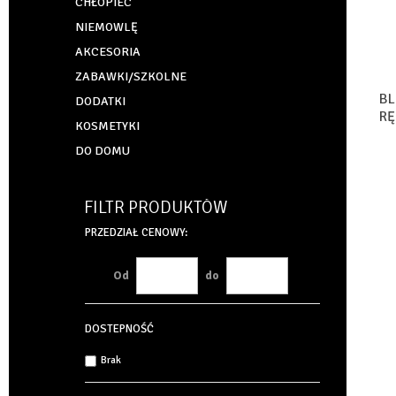
CHŁOPIEC
NIEMOWLĘ
AKCESORIA
ZABAWKI/SZKOLNE
BL
DODATKI
RĘ
KOSMETYKI
DH
DO DOMU
FILTR PRODUKTÓW
PRZEDZIAŁ CENOWY:
Od
do
DOSTEPNOŚĆ
Brak