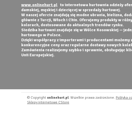
www.onlinehurt.pl
to internetowa hurtownia odzieży ofer
damskiej, męskiej i dziecięcej w sprzedaży hurtowej.
W naszej ofercie znajdują się modne ubrania, bielizna, do
głównie z Turcji, Włoch i Chin. Oferujemy produkty w różn
kolorach, dostosowane do aktualnych trendów rynku.
Siedziba hurtowni znajduje się w Wólce Kosowskiej — jed
hurtowego w Polsce.
Dzięki współpracy z importerami i producentami możemy 
konkurencyjne ceny oraz regularne dostawy nowych kolek
Zamówienia realizujemy szybko i sprawnie, obsługując kli
Unii Europejskiej.
© Copyright
onlinehurt.pl
. Wszelkie prawa zastrzeżone.
Polityka c
Sklepy internetowe CStore