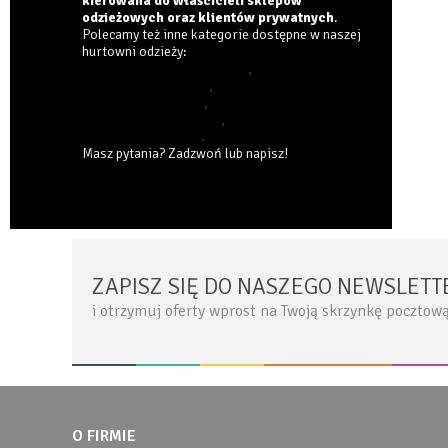
kierowana do właścicieli sklepów
odzieżowych oraz klientów prywatnych
.
Polecamy też inne kategorie dostępne w naszej
hurtowni odzieży
:
bluzki damskie włoskie hurt
,
koszule damskie hurt
,
swetry damskie hurt
,
kardigany damskie hurt
,
jeansy damskie hurt
.
Masz pytania? Zadzwoń lub napisz!
ZAPISZ SIĘ DO NASZEGO NEWSLETT
i otrzymuj oferty wprost na Twoją skrzynkę pocztow
O FIRMIE