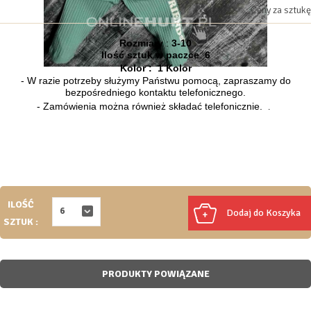
Ceny za sztukę
Rozmiary
:
3-10
Ilość sztuk w paczce
:
6
Kolor :
1
Kolor
- W razie potrzeby służymy Państwu pomocą, zapraszamy do
bezpośredniego kontaktu telefonicznego.
- Zamówienia można również składać telefonicznie.
.
ILOŚĆ
6
Dodaj do Koszyka
SZTUK
:
PRODUKTY POWIĄZANE