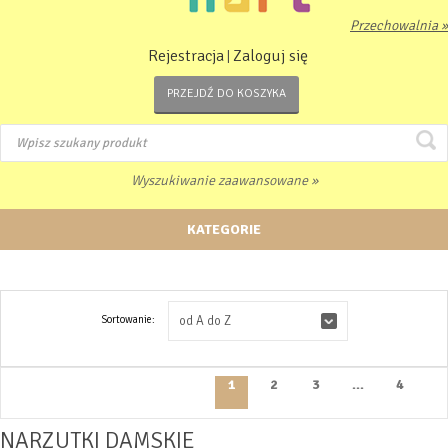
Przechowalnia »
Rejestracja
Zaloguj się
|
PRZEJDŹ DO KOSZYKA
Wyszukiwanie zaawansowane »
KATEGORIE
Sortowanie:
od A do Z
1
2
3
...
4
NARZUTKI DAMSKIE