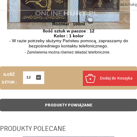
Ceny za sztukę
Rozmiar
:
100ml
Ilość sztuk w paczce
:
12
Kolor :
1 kolor
- W razie potrzeby służymy Państwu pomocą, zapraszamy do
bezpośredniego kontaktu telefonicznego.
- Zamówienia można również składać telefonicznie.
ILOŚĆ
12
Dodaj do Koszyka
SZTUK
:
PRODUKTY POWIĄZANE
PRODUKTY POLECANE