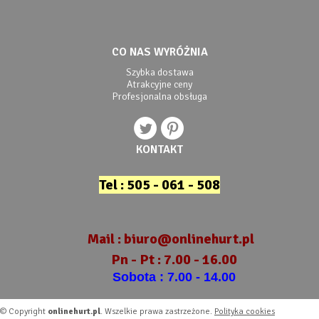
CO NAS WYRÓŻNIA
Szybka dostawa
Atrakcyjne ceny
Profesjonalna obsługa
KONTAKT
Tel : 505 - 061 - 508
Mail :
biuro@onlinehurt.pl
Pn - Pt : 7.00 - 16.00
Sobota : 7.00 - 14.00
© Copyright
onlinehurt.pl
. Wszelkie prawa zastrzeżone.
Polityka cookies