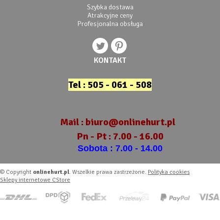
Szybka dostawa
Atrakcyjne ceny
Profesjonalna obsługa
KONTAKT
Tel : 505 - 061 - 508
Mail :
biuro@onlinehurt.pl
Pn - Pt : 7.00 - 16.00
Sobota : 7.00 - 14.00
© Copyright
onlinehurt.pl
. Wszelkie prawa zastrzeżone.
Polityka cookies
Sklepy internetowe CStore