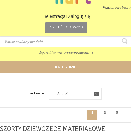
Przechowalnia »
Rejestracja
Zaloguj się
|
PRZEJDŹ DO KOSZYKA
Wyszukiwanie zaawansowane »
KATEGORIE
Sortowanie:
od A do Z
1
2
3
SZORTY DZIEWCZĘCE MATERIAŁOWE