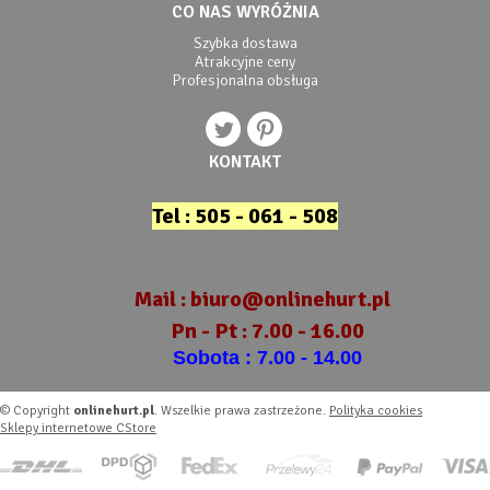
CO NAS WYRÓŻNIA
Szybka dostawa
Atrakcyjne ceny
Profesjonalna obsługa
KONTAKT
Tel : 505 - 061 - 508
Mail :
biuro@onlinehurt.pl
Pn - Pt : 7.00 - 16.00
Sobota : 7.00 - 14.00
© Copyright
onlinehurt.pl
. Wszelkie prawa zastrzeżone.
Polityka cookies
Sklepy internetowe CStore