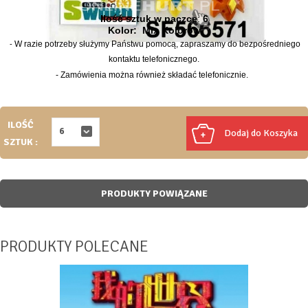
Ilość sztuk w paczce
:
6
Kolor:
Mix Kolorów
W razie potrzeby służymy Państwu pomocą, zapraszamy do bezpośredniego
-
kontaktu telefonicznego.
-
Zamówienia można również składać telefonicznie.
ILOŚĆ
6
Dodaj do Koszyka
SZTUK
:
PRODUKTY POWIĄZANE
PRODUKTY POLECANE