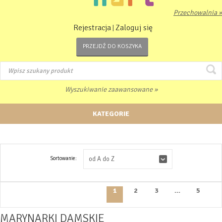
Przechowalnia »
Rejestracja
Zaloguj się
|
PRZEJDŹ DO KOSZYKA
Wyszukiwanie zaawansowane »
KATEGORIE
Sortowanie:
od A do Z
1
2
3
...
5
MARYNARKI DAMSKIE