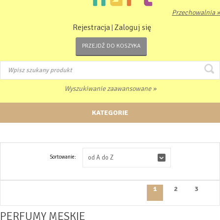
Przechowalnia »
Rejestracja
Zaloguj się
|
PRZEJDŹ DO KOSZYKA
Wyszukiwanie zaawansowane »
KATEGORIE
Sortowanie:
od A do Z
1
2
3
PERFUMY MĘSKIE